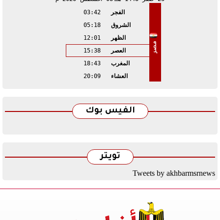
الفجر
03:42
الشروق
05:18
الظهر
12:01
مصر
العصر
15:38
المغرب
18:43
العشاء
20:09
الفيس بوك
تويتر
Tweets by akhbarmsrnews