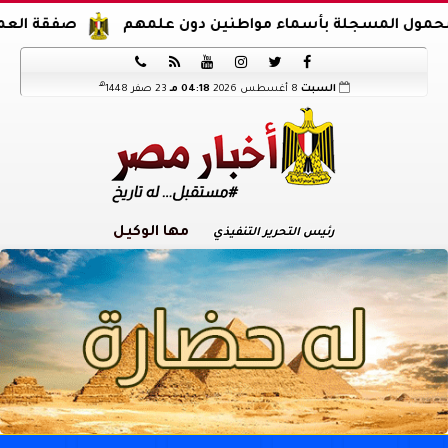
لة بأسماء مواطنين دون علمهم
صفقة العمر.. محمد صلاح ينعش خزين






هـ
السبت
8 أغسطس 2026
04:18 مـ
23 صفر 1448
مها الوكيل
رئيس التحرير التنفيذي