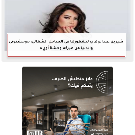
شيرين عبدالوهاب لجمهورها في الساحل الشمالي: «وحشتوني
والدنيا من غيركم وحشة أوي»