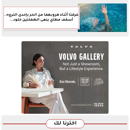
غرقتا أثناء هروبهما من الحر بإحدى الترع»..
أسقف مطاي ينعى الطفلتين خلود...
اخترنا لك