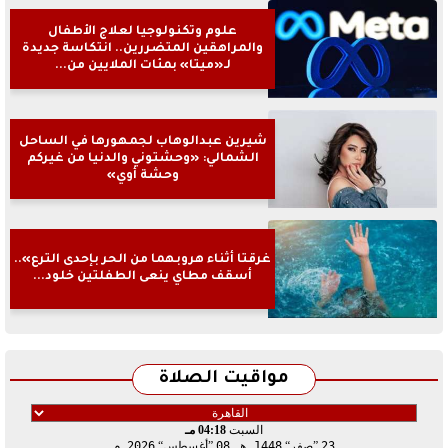
علوم وتكنولوجيا لعلاج الأطفال
والمراهقين المتضررين.. انتكاسة جديدة
لـ«ميتا» بمئات الملايين من...
شيرين عبدالوهاب لجمهورها في الساحل
الشمالي: «وحشتوني والدنيا من غيركم
وحشة أوي»
غرقتا أثناء هروبهما من الحر بإحدى الترع»..
أسقف مطاي ينعى الطفلتين خلود...
مواقيت الصلاة
السبت
04:18 مـ
23
صفر
1448 هـ
08
أغسطس
2026 م