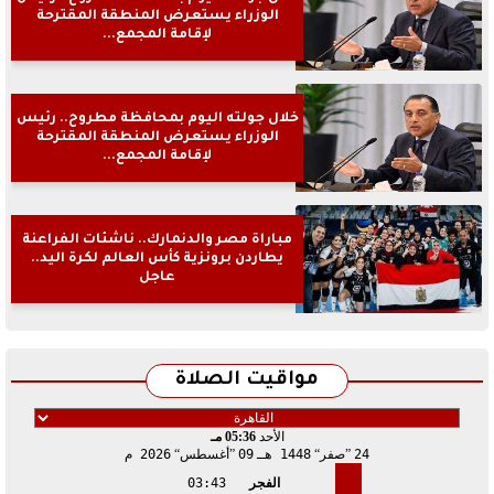
الوزراء يستعرض المنطقة المقترحة
لإقامة المجمع...
خلال جولته اليوم بمحافظة مطروح.. رئيس
الوزراء يستعرض المنطقة المقترحة
لإقامة المجمع...
مباراة مصر والدنمارك.. ناشئات الفراعنة
يطاردن برونزية كأس العالم لكرة اليد..
عاجل
مواقيت الصلاة
الأحد
05:36 مـ
24
صفر
1448 هـ
09
أغسطس
2026 م
الفجر
03:43