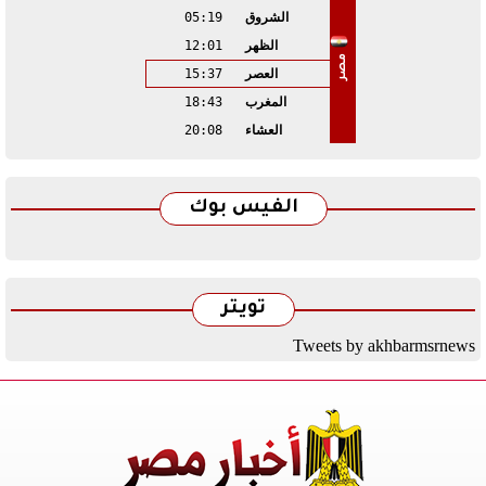
الشروق
05:19
الظهر
12:01
مصر
العصر
15:37
المغرب
18:43
العشاء
20:08
الفيس بوك
تويتر
Tweets by akhbarmsrnews