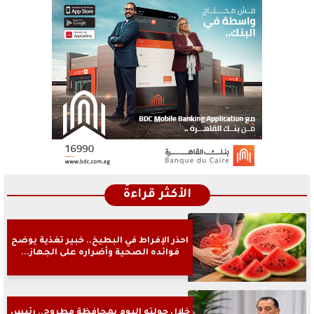
الأكثر قراءةً
احذر الإفراط في البطيخ.. خبير تغذية يوضح
فوائده الصحية وأضراره على الجهاز...
خلال جولته اليوم بمحافظة مطروح.. رئيس