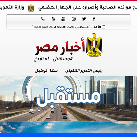
ه الصحية وأضراره على الجهاز الهضمي
وزارة التموين تعلن آ






هـ
الأحد
9 أغسطس 2026
05:36 مـ
24 صفر 1448
مها الوكيل
رئيس التحرير التنفيذي