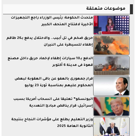
موضوعات متعلقة
متحدث الحكومة: رئيس الوزراء راجع التجهيزات
الأخيرة لافتتاح المتحف الكبير
حريق ضخم في تل أبيب.. والاحتلال يدفع بـ26 طاقم
إطفاء للسيطرة على النيران
الدفع بـ10 سيارات إطفاء لإخماد حريق داخل مصنع
قهوة فى مدينة 6 أكتوبر
قرار جمهورى بالعفو عن باقى العقوبة لبعض
المحكوم عليهم بمناسبة ثورة 23 يوليو
اليونسكو” تعليقا على انسحاب أمريكا بسبب
إسرائيل: قرار يناقض مبادئ التعددية
وزير التعليم يطلع على مؤشرات النجاح بنتيجة
الثانوية العامة 2025