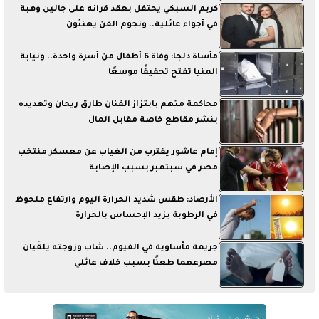
كريم السبكي يحتفل بعقد قرانه على جالين وهبة
في أجواء عائلية.. ونجوم الفن يهنئون
مأساة دلجا: وفاة 6 أطفال من أسرة واحدة.. ونيابة
المنيا تفتح تحقيقًا موسعًا
محاكمة متهم بابتزاز الفنان طارق ريحان وتهديده
بنشر مقاطع خاصة مقابل المال
إمام عاشور يقترب من الغياب عن معسكر منتخب
مصر في سبتمبر بسبب الإصابة
الأرصاد: طقس شديد الحرارة اليوم وارتفاع ملحوظ
في الرطوبة يزيد الإحساس بالحرارة
جريمة مأساوية في الفيوم.. شاب وزوجته يلقَيان
مصرعهما طعنًا بسبب خلاف عائلي