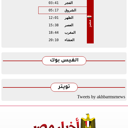
الفجر
03:41
الشروق
05:17
الظهر
12:01
مصر
العصر
15:38
المغرب
18:44
العشاء
20:10
الفيس بوك
تويتر
Tweets by akhbarmsrnews