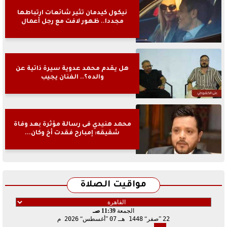
نيكول كيدمان تثير شائعات ارتباطها
مجددا.. ظهور لافت مع رجل أعمال
هل يقدم محمد عدوية سيرة ذاتية عن
والده؟.. الفنان يجيب
محمد هنيدي فى رسالة مؤثرة بعد وفاة
شقيقه: إمبارح فقدت أخ وكان...
مواقيت الصلاة
الجمعة
11:39 صـ
22
صفر
1448 هـ
07
أغسطس
2026 م