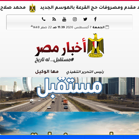
روفات حج القرعة بالموسم الجديد
محمد صلاح يوقع عقود ان






هـ
الجمعة
7 أغسطس 2026
11:39 صـ
22 صفر 1448
مها الوكيل
رئيس التحرير التنفيذي