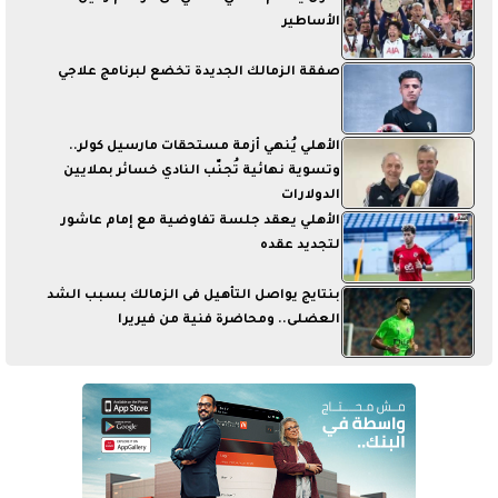
الأساطير
صفقة الزمالك الجديدة تخضع لبرنامج علاجي
الأهلي يُنهي أزمة مستحقات مارسيل كولر..
وتسوية نهائية تُجنّب النادي خسائر بملايين
الدولارات
الأهلي يعقد جلسة تفاوضية مع إمام عاشور
لتجديد عقده
بنتايج يواصل التأهيل فى الزمالك بسبب الشد
العضلى.. ومحاضرة فنية من فيريرا