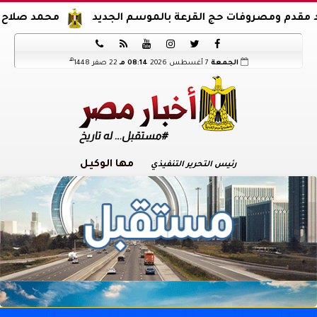
صروفات حج القرعة بالموسم الجديد
محمد صلاح يوقع عقود ا






هـ
الجمعة
7 أغسطس 2026
08:14 مـ
22 صفر 1448
مها الوكيل
رئيس التحرير التنفيذي