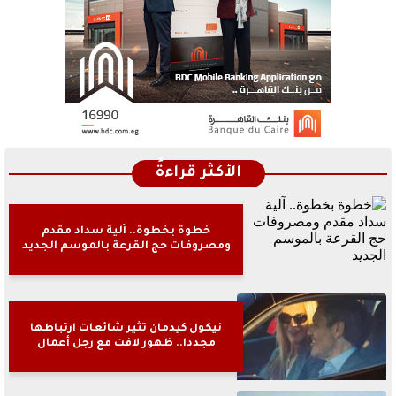
الأكثر قراءةً
خطوة بخطوة.. آلية سداد مقدم
ومصروفات حج القرعة بالموسم الجديد
نيكول كيدمان تثير شائعات ارتباطها
مجددا.. ظهور لافت مع رجل أعمال