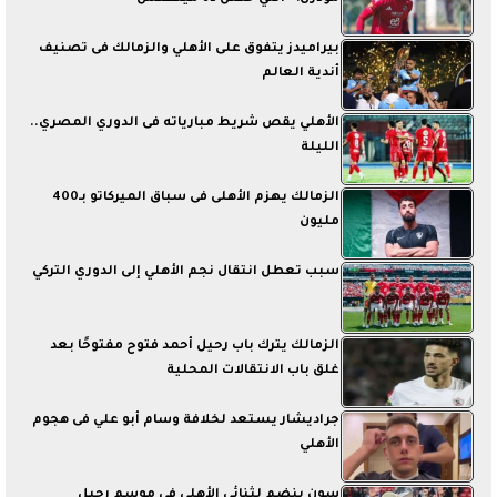
بيراميدز يتفوق على الأهلي والزمالك فى تصنيف
أندية العالم
الأهلي يقص شريط مبارياته فى الدوري المصري..
الليلة
الزمالك يهزم الأهلى فى سباق الميركاتو بـ400
مليون
سبب تعطل انتقال نجم الأهلي إلى الدوري التركي
الزمالك يترك باب رحيل أحمد فتوح مفتوحًا بعد
غلق باب الانتقالات المحلية
جراديشار يستعد لخلافة وسام أبو علي فى هجوم
الأهلي
سون ينضم لثنائي الأهلي فى موسم رحيل