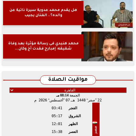
هل يقدم محمد عدوية سيرة ذاتية عن
والده؟.. الفنان يجيب
محمد هنيدي فى رسالة مؤثرة بعد وفاة
شقيقه: إمبارح فقدت أخ وكان...
مواقيت الصلاة
الجمعة
08:14 مـ
22
صفر
1448 هـ
07
أغسطس
2026 م
الفجر
03:41
الشروق
05:17
الظهر
12:01
مصر
العصر
15:38