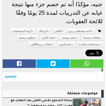
جنيه، مؤكدًا أنه تم خصم جزء منها نتيجة
غيابه عن التدريبات لمدة 25 يومًا وفقًا
للائحة العقوبات.
أحمد مصطفى زيزو
الأهلي
الزمالك
أزمة المستحقات
هتافات مسيئة
محمد يوسف
اتحاد الكرة
شكوى رسمية
مستحقات متأخرة
دعم قانوني
انتقال زيزو للأهلي.
⇧
موضوعات متعلقة
رسالة الشناوي للاعبي الأهلي بعد التعادل مع
مودرن: ”اللي حصل ده مينفعش”