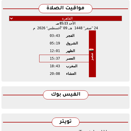
مواقيت الصلاة
الأحد
05:13 مـ
24
صفر
1448 هـ
09
أغسطس
2026 م
الفجر
03:43
الشروق
05:19
الظهر
12:01
مصر
العصر
15:37
المغرب
18:43
العشاء
20:08
الفيس بوك
تويتر