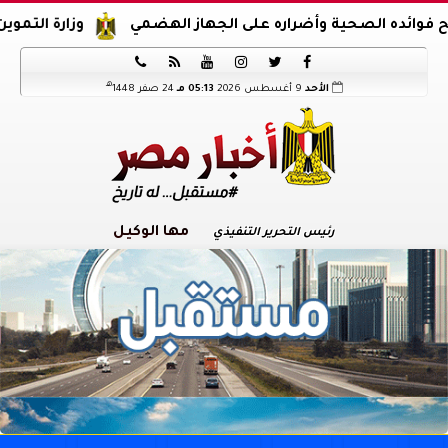
 الصحية وأضراره على الجهاز الهضمي
وزارة التموين تعلن آل






هـ
الأحد
9 أغسطس 2026
05:13 مـ
24 صفر 1448
مها الوكيل
رئيس التحرير التنفيذي