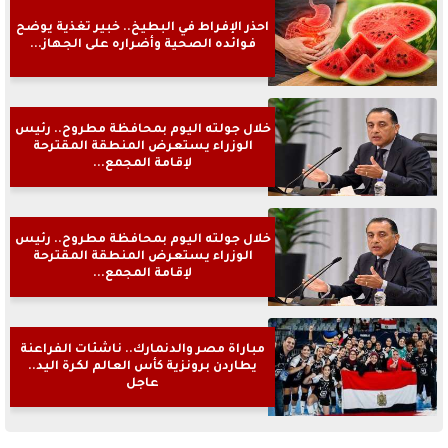
احذر الإفراط في البطيخ.. خبير تغذية يوضح
فوائده الصحية وأضراره على الجهاز...
خلال جولته اليوم بمحافظة مطروح.. رئيس
الوزراء يستعرض المنطقة المقترحة
لإقامة المجمع...
خلال جولته اليوم بمحافظة مطروح.. رئيس
الوزراء يستعرض المنطقة المقترحة
لإقامة المجمع...
مباراة مصر والدنمارك.. ناشئات الفراعنة
يطاردن برونزية كأس العالم لكرة اليد..
عاجل