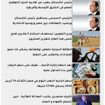
رئيس تتارستان يعرب عن تقديره للدور الجوهرى
لمصر فى الشرق الأوسط وأفريقيا
الرئيس السيسى يستقبل رئيس تتارستان
ويشيد بالعلاقات بين مصر وروسيا الاتحادية
وزير التموين: نستهدف استلام 5 ملايين قمح
محلى هذا العام لتعزيز المخزون
الطاقة الدولية ​تخفض توقعاتها بشكل حاد لنمو
‌الإمدادات والطلب على النفط
بعد انتهاء إجازة الأعياد.. تعرف على سعر الدولار
قبل بدء التداول عليه
سعر الجنيه الذهب اليوم في مصر الثلاثاء 14 أبريل
2026 يسجل 57360 جنيها
اشرف محمدين يكتب:-العدالة الغائبة - حين
تتحكم الأهواء و العناد