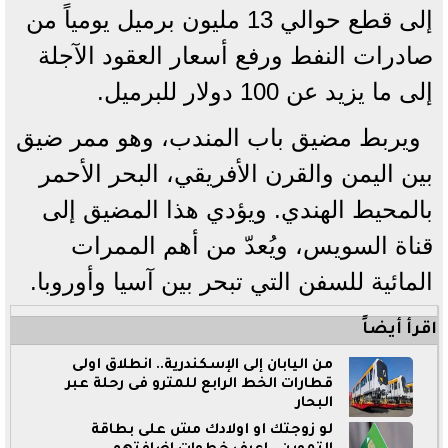
إلى قطع حوالي 13 مليون برميل يومياً من
صادرات النفط ورفع أسعار العقود الآجلة
إلى ما يزيد عن 100 دولار للبرميل.
ويربط مضيق باب المندب، وهو ممر ضيق
بين اليمن والقرن الأفريقي، البحر الأحمر
بالمحيط الهندي. ويؤدي هذا المضيق إلى
قناة السويس، ويُعدّ من أهم الممرات
المائية للسفن التي تبحر بين آسيا وأوروبا.
اقرأ أيضاً
من اليابان إلى الإسكندرية.. انطلاق أولى
قطارات الخط الرابع للمترو فى رحلة عبر
البحار
لو زوجتك أو أولادك مش على بطاقة