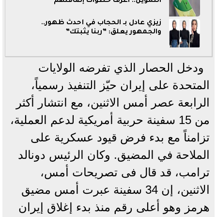
التموين.. اعرف خطوات إضافتهم
زيزي عادل بـ الحجاب في أحدث ظهور..
والجمهور يعلق: ”ربنا يثبتك”
ودخل الحصار الذي تفرضه الولايات
المتحدة على إيران حيّز التنفيذ رسمياً،
الرابعة عصر أمس الاثنين، مع انتشار أكثر
من 15 سفينة حربية أمريكية لدعم العملية،
تزامناً مع بدء فرض قيود عسكرية على
الملاحة في المضيق. وكان الرئيس دونالد
ترامب، قد قال فى تصريحات أمس،
الاثنين، إن 34 سفينة عبرت أمس مضيق
هرمز وهو أعلى رقم منذ بدء إغلاق إيران