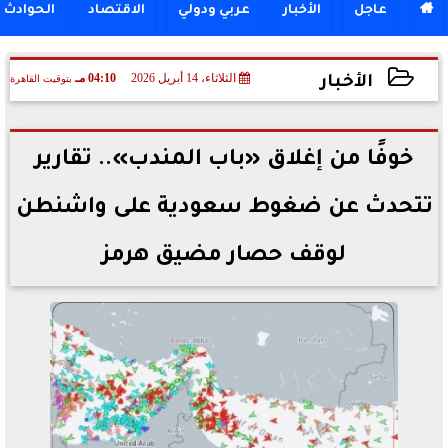

عاجل
الأخبار
عربي ودولي
الاقتصاد
الحوادث
الثلاثاء، 14 أبريل 2026
04:10 مـ
بتوقيت القاهرة
الأخبار
2026-04-14 16:10:51
خوفًا من إغلاق «باب المندب».. تقارير
تتحدث عن ضغوط سعودية على واشنطن
لوقف حصار مضيق هرمز