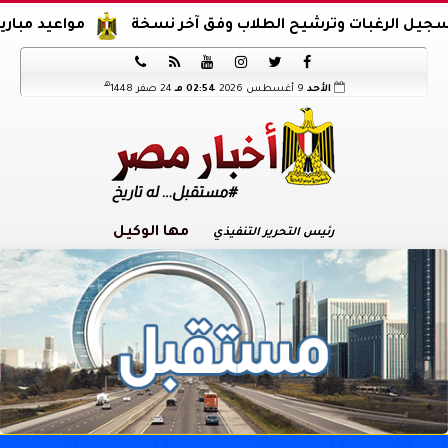
مواعيد مباريات اليوم






هـ
الأحد
9 أغسطس 2026
02:54 مـ
24 صفر 1448
مها الوكيل
رئيس التحرير التنفيذي