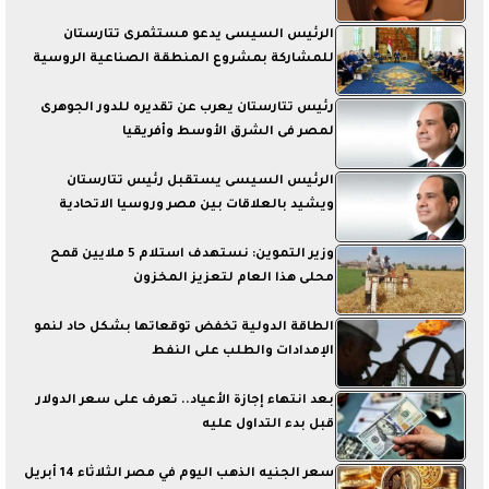
الرئيس السيسى يدعو مستثمرى تتارستان
للمشاركة بمشروع المنطقة الصناعية الروسية
رئيس تتارستان يعرب عن تقديره للدور الجوهرى
لمصر فى الشرق الأوسط وأفريقيا
الرئيس السيسى يستقبل رئيس تتارستان
ويشيد بالعلاقات بين مصر وروسيا الاتحادية
وزير التموين: نستهدف استلام 5 ملايين قمح
محلى هذا العام لتعزيز المخزون
الطاقة الدولية ​تخفض توقعاتها بشكل حاد لنمو
‌الإمدادات والطلب على النفط
بعد انتهاء إجازة الأعياد.. تعرف على سعر الدولار
قبل بدء التداول عليه
سعر الجنيه الذهب اليوم في مصر الثلاثاء 14 أبريل