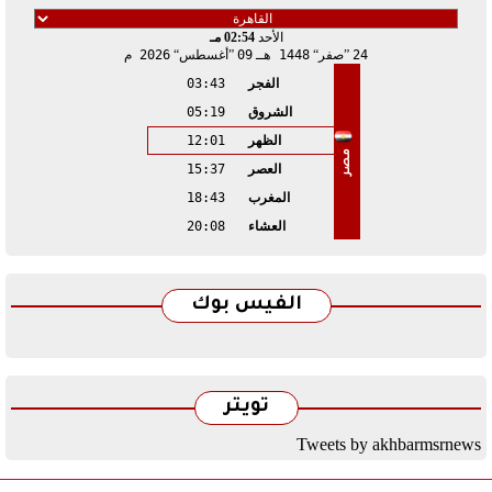
الأحد
02:54 مـ
24
صفر
1448 هـ
09
أغسطس
2026 م
الفجر
03:43
الشروق
05:19
الظهر
12:01
مصر
العصر
15:37
المغرب
18:43
العشاء
20:08
الفيس بوك
تويتر
Tweets by akhbarmsrnews