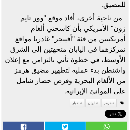
للمضيق.
من ناحية أخرى، أفاد موقع "وور تايم
زون" الأمريكي بأن كاسحتي ألغام
أمريكيتين من فئة "أفينجر" غادرتا مواقع
تمركزهما في اليابان متجهتين إلى الشرق
الأوسط، في خطوة تأتي بالتزامن مع إعلان
واشنطن بدء عملية لتطهير مضيق هرمز
من الألغام البحرية وفرض حصار شامل
على الموانئ الإيرانية.
هرمز
ايران
اخبار