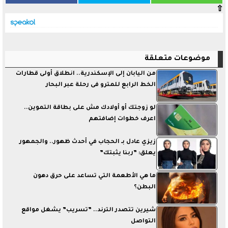
⇧
موضوعات متعلقة
من اليابان إلى الإسكندرية.. انطلاق أولى قطارات
الخط الرابع للمترو فى رحلة عبر البحار
لو زوجتك أو أولادك مش على بطاقة التموين..
اعرف خطوات إضافتهم
زيزي عادل بـ الحجاب في أحدث ظهور.. والجمهور
يعلق: ”ربنا يثبتك”
ما هي الأطعمة التي تساعد على حرق دهون
البطن؟
شيرين تتصدر الترند.. ”تسريب” يشغل مواقع
التواصل