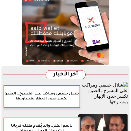
آخر الأخبار
شلال حقيقي ومراكب على المسرح.. الصين
تكسر حدود الإبهار بمسارحها
باسم الكنز.. والد يُقدم طفله قربانا