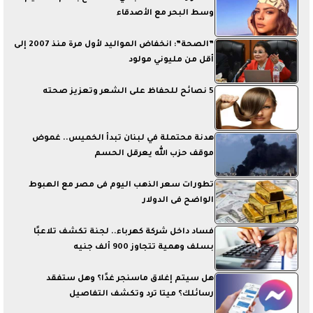
وسط البحر مع الأصدقاء
”الصحة”: انخفاض المواليد لأول مرة منذ 2007 إلى
أقل من مليوني مولود
5 نصائح للحفاظ على الشعر وتعزيز صحته
هدنة محتملة في لبنان تبدأ الخميس.. غموض
موقف حزب الله يعرقل الحسم
تطورات سعر الذهب اليوم فى مصر مع الهبوط
الواضح فى الدولار
فساد داخل شركة كهرباء.. لجنة تكشف تلاعبًا
بسلف وهمية تتجاوز 900 ألف جنيه
هل سيتم إغلاق ماسنجر غدًا؟ وهل ستفقد
رسائلك؟ ميتا ترد وتكشف التفاصيل