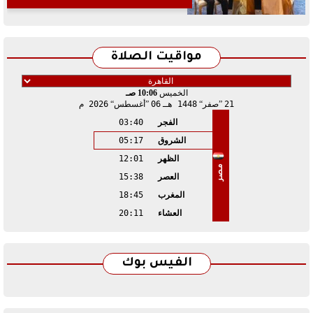
مواقيت الصلاة
الخميس
10:06 صـ
21
صفر
1448 هـ
06
أغسطس
2026 م
الفجر
03:40
الشروق
05:17
الظهر
12:01
مصر
العصر
15:38
المغرب
18:45
العشاء
20:11
الفيس بوك