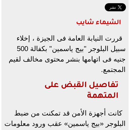
الشيماء شايب
قررت النيابة العامة فى الجيزة ، إخلاء
سبيل البلوجر "بيج ياسمين" بكفالة 500
جنيه فى اتهامها بنشر محتوى مخالف لقيم
المجتمع.
تفاصيل القبض على
المتهمة
كانت أجهزة الأمن قد تمكنت من ضبط
البلوجر «بيج ياسمين» عقب ورود معلومات