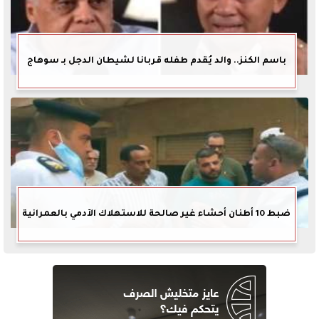
باسم الكنز.. والد يُقدم طفله قربانا لشيطان الدجل بـ سوهاج
ضبط 10 أطنان أحشاء غير صالحة للاستهلاك الآدمي بالعمرانية