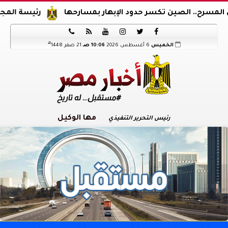
 الصين تكسر حدود الإبهار بمسارحها
رئيسة المجلس القومي






هـ
الخميس
6 أغسطس 2026
10:06 صـ
21 صفر 1448
مها الوكيل
رئيس التحرير التنفيذي