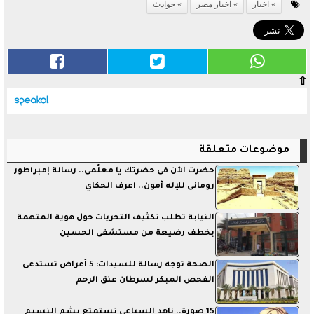
اخبار
اخبار مصر
حوادث
⇧
موضوعات متعلقة
حضرت الآن فى حضرتك يا معلّمى.. رسالة إمبراطور
رومانى للإله آمون.. اعرف الحكاي
النيابة تطلب تكثيف التحريات حول هوية المتهمة
بخطف رضيعة من مستشفى الحسين
الصحة توجه رسالة للسيدات: 5 أعراض تستدعى
الفحص المبكر لسرطان عنق الرحم
15 صورة.. ناهد السباعي تستمتع بشم النسيم