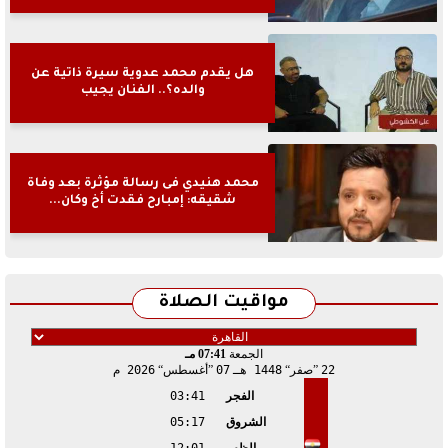
هل يقدم محمد عدوية سيرة ذاتية عن
والده؟.. الفنان يجيب
محمد هنيدي فى رسالة مؤثرة بعد وفاة
شقيقه: إمبارح فقدت أخ وكان...
مواقيت الصلاة
الجمعة
07:41 مـ
22
صفر
1448 هـ
07
أغسطس
2026 م
الفجر
03:41
الشروق
05:17