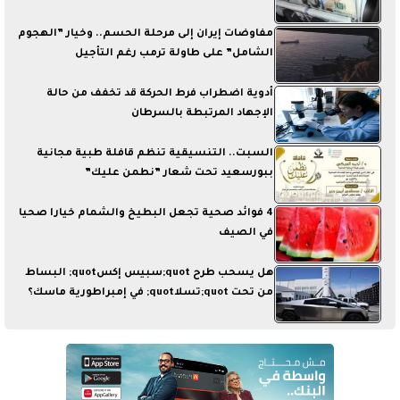
مفاوضات إيران إلى مرحلة الحسم.. وخيار ”الهجوم
الشامل” على طاولة ترمب رغم التأجيل
أدوية اضطراب فرط الحركة قد تخفف من حالة
الإجهاد المرتبطة بالسرطان
السبت.. التنسيقية تنظم قافلة طبية مجانية
ببورسعيد تحت شعار ”نطمن عليك”
4 فوائد صحية تجعل البطيخ والشمام خيارا صحيا
في الصيف
هل يسحب طرح quot;سبيس إكسquot; البساط
من تحت quot;تسلاquot; في إمبراطورية ماسك؟