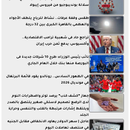
سلالة بونديبوجيو من فيروس إيبولا
طقس وقفة عرفات.. نشاط للرياح يلطف الأجواء
والعظمى بالقاهرة الكبرى بين 32 درجة
تراجع حاد فى شعبية ترامب الاقتصادية..
وأكسيوس: يدفع ثمن حرب إيران
نائب رئيس الوزراء: طرح 10 شركات جديدة فى
البورصة منها بنك خلال العام الجاري
في الظهور السادس.. رونالدو يقود قائمة البرتغال
في مونديال 2026
جهاز ”كشف كذب” يرصد توتر واضطرابات النوم
لدى الرضع تصميم لاسلكي صغير يلتصق بالصدر
ويلتقط إشارات مرتبطة بالقلب والتنفس وحرارة
الجلد
عاجل | سعر الدولار يعاود الانخفاض مقابل الجنيه
في منتصف تعاملات اليوم