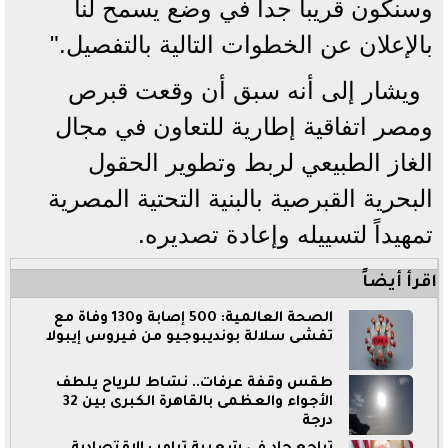
وسنكون قريباً جداً في وضع يسمح لنا
بالإعلان عن الخطوات التالية بالتفصيل."
ويشار إلى أنه سبق أن وقعت قبرص
ومصر اتفاقية إطارية للتعاون في مجال
الغاز الطبيعي لربط وتطوير الحقول
البحرية القبرصية بالبنية التحتية المصرية
تمهيداً لتسييله وإعادة تصديره.
اقرأ أيضاً
الصحة العالمية: 500 إصابة و130 وفاة مع
تفشى سلالة بونديبوجيو من فيروس إيبولا
طقس وقفة عرفات.. نشاط للرياح يلطف
الأجواء والعظمى بالقاهرة الكبرى بين 32
درجة