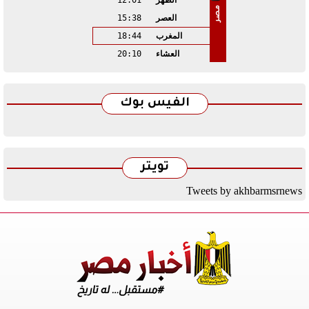
الظهر
12:01
مصر
العصر
15:38
المغرب
18:44
العشاء
20:10
الفيس بوك
تويتر
Tweets by akhbarmsrnews