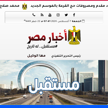
مصروفات حج القرعة بالموسم الجديد
محمد صلاح يوقع عقود 






هـ
الجمعة
7 أغسطس 2026
07:41 مـ
22 صفر 1448
مها الوكيل
رئيس التحرير التنفيذي