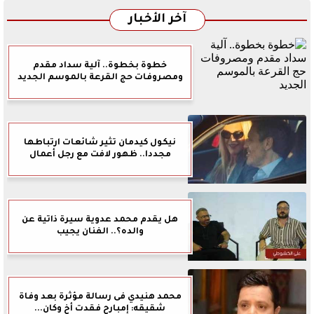
آخر الأخبار
خطوة بخطوة.. آلية سداد مقدم
ومصروفات حج القرعة بالموسم الجديد
نيكول كيدمان تثير شائعات ارتباطها
مجددا.. ظهور لافت مع رجل أعمال
هل يقدم محمد عدوية سيرة ذاتية عن
والده؟.. الفنان يجيب
محمد هنيدي فى رسالة مؤثرة بعد وفاة
شقيقه: إمبارح فقدت أخ وكان...