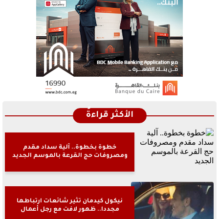
الأكثر قراءةً
خطوة بخطوة.. آلية سداد مقدم
ومصروفات حج القرعة بالموسم الجديد
نيكول كيدمان تثير شائعات ارتباطها
مجددا.. ظهور لافت مع رجل أعمال