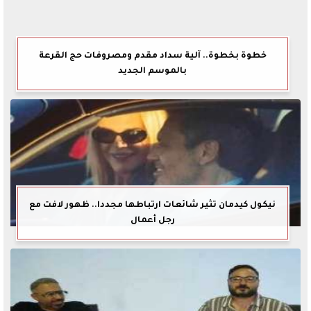
خطوة بخطوة.. آلية سداد مقدم ومصروفات حج القرعة
بالموسم الجديد
نيكول كيدمان تثير شائعات ارتباطها مجددا.. ظهور لافت مع
رجل أعمال