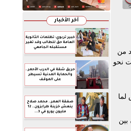
آخر الأخبار
خبير تربوي: تظلمات الثانوية
العامة حق للطالب وقد تغير
مستقبله الجامعي
د من
ت نحو
حريق شقة في الدرب الأحمر..
والحماية المدنية تسيطر
على الموقف
لما
صفقة العمر.. محمد صلاح
ينعش خزينة طرابزون.. 12
مليون يورو في 3...
بين