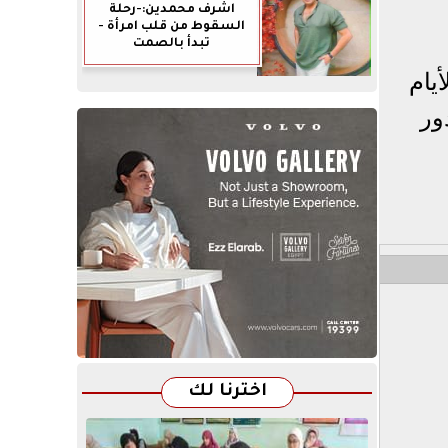
اشرف محمدين:-رحلة
السقوط من قلب امرأة -
تبدأ بالصمت
يام
ور
اخترنا لك