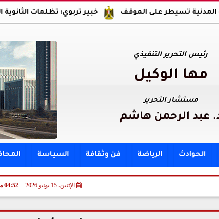
يطر على الموقف
خبير تربوي: تظلمات الثانوية العامة حق ل
رئيس التحرير التنفيذي
مها الوكيل
مستشار التحرير
. عبد الرحمن هاشم
الحوادث
الرياضة
فن وثقافة
السياسة
المحا
 ايضا
الإثنين، 15 يونيو 2026
04:52 مـ