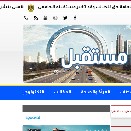
لطالب وقد تغير مستقبله الجامعي
الأهلي ينشر صوراً من وص






فظات
المرأة والصحة
المقالات
التكنولوجيا
بتوقيت القاهرة