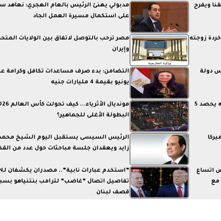
نا ويفرح
مدبولي يهنئ الرئيس بالعام الهجري: نعاهد س
على استكمال مسيرة العمل الجاد
خردة زوجته
مصر ترحب بالتوصل لاتفاق بين الولايات المتحد
وإيران
س دولة
التضامن: بدء صرف مساعدات تكافل وكرامة ع
يونيو بقيمة 4 مليارات جنيه
بقيادة فريال أشرف.. منتخب مصر للكاراتيه يحصد 5
البطولة الأغلى للجماهير؟
يركا
الرئيس السيسى يستقبل اليوم الشيخ محمد
زايد ويعقدان جلسة مباحثات حول عدد من القض
ض اتساع
”استخدم عب
 مع
تفاصيل اتصال ”غاضب” لترامب بنتنياهو بسب
قصف لبنان