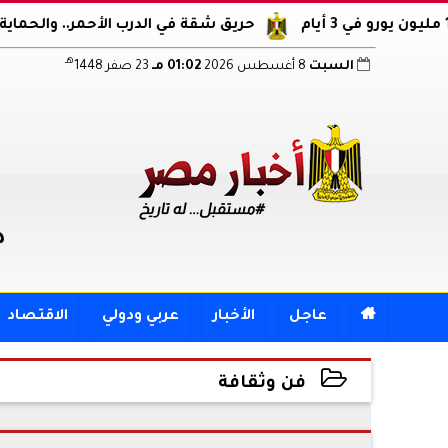
حريق شقة في الدرب الأحمر.. والحماية المدنية تس
هـ
السبت
8 أغسطس 2026
01:02 مـ
23 صفر 1448
د

عاجل
الأخبار
عربي ودولي
الاقتصاد
قد يعجبك
فن وثقافة
2026-06-15 16:52:46