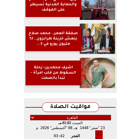
والحماية المدنية تسيطر
على الموقف
صفقة العمر.. محمد صلاح
ينعش خزينة طرابزون.. 12
مليون يورو في 3...
اشرف محمدين:-رحلة
السقوط من قلب امرأة -
تبدأ بالصمت
مواقيت الصلاة
السبت
01:02 مـ
23
صفر
1448 هـ
08
أغسطس
2026 م
الفجر
03:42