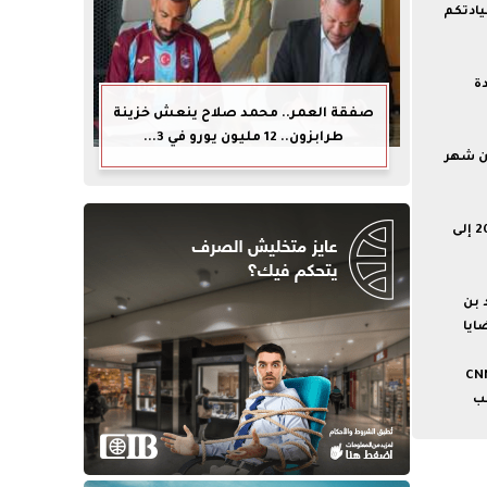
يادتكم
ة
صفقة العمر.. محمد صلاح ينعش خزينة
طرابزون.. 12 مليون يورو في 3...
ن شهر
مونديال الأثرياء... كيف تحولت كأس العالم 2026 إلى
 بن
ايا
ارات نابية”.. مصدران يكشفان لـCNN
ب