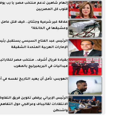
إلهام شاهين تدعم منتخب مصر: يا رب يوفق
قلوب كل المصريين
علاقة غير شرعية وجثتان.. كيف قتل عامل 
وعشيقها في الخانكة؟
الرئيس عبد الفتاح السيسي يستقبل رئي
الإمارات العربية المتحدة الشقيقة
ميداليات في البريميرليج بالمغرب
العويس: نأمل أن يعيد التاريخ نفسه في أم
الرئيس الإيراني يرفض تخوين فريق التفاو
الانتقادات لقاليباف وعراقجي حول التفاهم
واشنطن