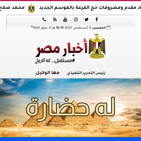
صروفات حج القرعة بالموسم الجديد
محمد صلاح يوقع عقود ا






هـ
الخميس
6 أغسطس 2026
10:31 مـ
21 صفر 1448
مها الوكيل
رئيس التحرير التنفيذي