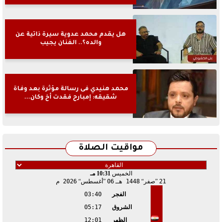
هل يقدم محمد عدوية سيرة ذاتية عن
والده؟.. الفنان يجيب
محمد هنيدي فى رسالة مؤثرة بعد وفاة
شقيقه: إمبارح فقدت أخ وكان...
مواقيت الصلاة
الخميس
10:31 مـ
21
صفر
1448 هـ
06
أغسطس
2026 م
الفجر
03:40
الشروق
05:17
الظهر
12:01