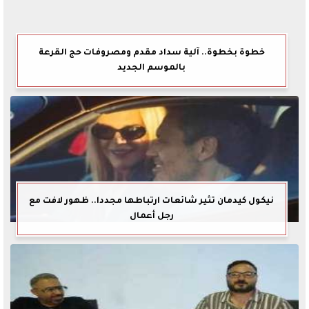
خطوة بخطوة.. آلية سداد مقدم ومصروفات حج القرعة
بالموسم الجديد
نيكول كيدمان تثير شائعات ارتباطها مجددا.. ظهور لافت مع
رجل أعمال