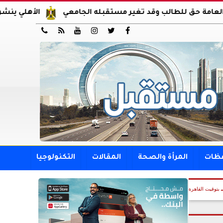
 للطالب وقد تغير مستقبله الجامعي
الأهلي ينشر صوراً من و






فظات
المرأة والصحة
المقالات
التكنولوجيا
بتوقيت القاهرة