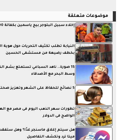
موضوعات متعلقة
إخلاء سبيل البلوجر بيج ياسمين بكفالة 500 جنيه
النيابة تطلب تكثيف التحريات حول هوية ا
بخطف رضيعة من مستشفى الحسين
15 صورة.. ناهد السباعي تستمتع بشم ال
وسط البحر مع الأصدقاء
5 نصائح للحفاظ على الشعر وتعزيز صحته
تطورات سعر الذهب اليوم فى مصر مع اله
الواضح فى الدولار
هل سيتم إغلاق ماسنجر غدًا؟ وهل ستفقد
ميتا ترد وتكشف التفاصيل