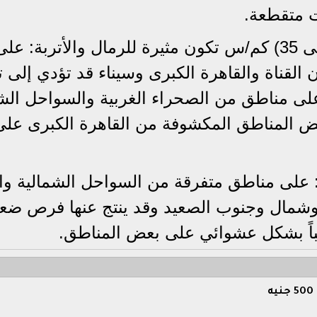
ت متقطعة.
​نشاط رياح تتراوح سرعتها من (30 إلى 35) كم/س تكون مثيرة للرمال والأتربة: عل
لقناة والقاهرة الكبرى وسيناء قد تؤدي إلى ت
لأفقية إلى أقل من 1000 متر على مناطق من الصحراء الغربية والسواحل ا
عض المناطق المكشوفة من القاهرة الكبرى على
لى مناطق متفرقة من السواحل الشمالية وا
 وشمال وجنوب الصعيد وقد ينتج عنها فرص ضع