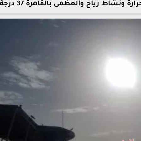
رة ونشاط رياح والعظمى بالقاهرة 37 درجة