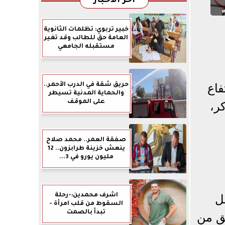
آخر الأخبار
خبير تربوي: تظلمات الثانوية
العامة حق للطالب وقد تغير
مستقبله الجامعي
حريق شقة في الدرب الأحمر..
 ذروة ارتفاع
والحماية المدنية تسيطر
على الموقف
كر،
صفقة العمر.. محمد صلاح
ينعش خزينة طرابزون.. 12
مليون يورو في 3...
اشرف محمدين:-رحلة
ل
السقوط من قلب امرأة -
تبدأ بالصمت
ق من