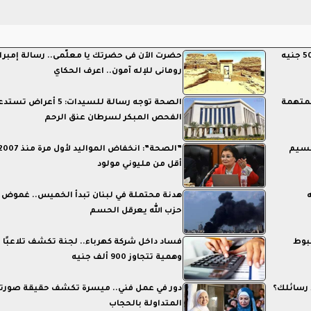
حضرت الآن فى حضرتك يا معلّمى.. رسالة إمبرا
رومانى للإله آمون.. اعرف الحكاي
لمتهمة
الصحة توجه رسالة للسيدات: 5 أعراض ت
الفحص المبكر لسرطان عنق الرحم
نسيم
أقل من مليوني مولود
هدنة محتملة في لبنان تبدأ الخميس.. غموض
حزب الله يعرقل الحسم
بوط
فساد داخل شركة كهرباء.. لجنة تكشف تلاعبًا
وهمية تتجاوز 900 ألف جنيه
 رسائلك؟
دور في عمل فني.. ميسرة تكشف حقيقة صورت
المتداولة بالحجاب