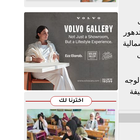
ى
دهور
لشمالية
لوجه
يفة
اخترنا لك