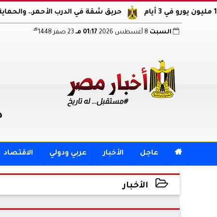
حريق شقة في الدرب الأحمر.. والحماية المدنية 
هـ
السبت
8 أغسطس 2026
01:17 مـ
23 صفر 1448
د

عاجل
الأخبار
عربي ودولي
الاقتصاد
الأخبار
2026-04-16 11:57:46