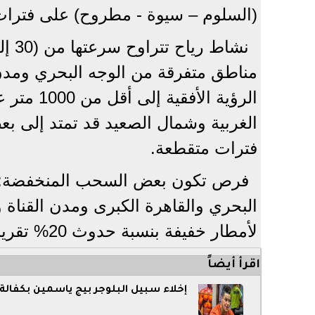
(السلوم – سيوة - مطروح) على فترا
مناطق متفرقة من الوجه البحري ومدن ا
الرؤية ا
الغربية وشمال الصعيد قد تمتد إلى ب
فترات متقطعة.
​فرص تكون بعض السحب المنخفضة: ع
البحري والقاهرة الكبرى ومدن القناة
لأمطار خفيفة بنسبة حدوث 20% تقريباً بشكل عشوائي على بعض المناطق.
اقرأ أيضاً
إخلاء سبيل البلوجر بيج ياسمين بكفالة 500 جنيه