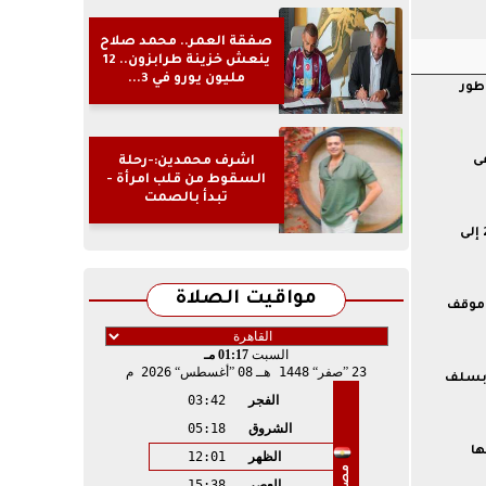
صفقة العمر.. محمد صلاح
ينعش خزينة طرابزون.. 12
مليون يورو في 3...
طور
اشرف محمدين:-رحلة
ستدعى
السقوط من قلب امرأة -
تبدأ بالصمت
”الصحة”: انخفاض المواليد لأول مرة منذ 2007 إلى
مواقيت الصلاة
 موقف
السبت
01:17 مـ
23
صفر
1448 هـ
08
أغسطس
2026 م
 بسلف
الفجر
03:42
الشروق
05:18
ها
الظهر
12:01
مصر
العصر
15:38