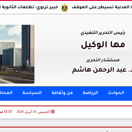
تسيطر على الموقف
خبير تربوي: تظلمات الثانوية العامة حق
رئيس التحرير التنفيذي
مها الوكيل
مستشار التحرير
. عبد الرحمن هاشم
الحوادث
الرياضة
فن وثقافة
السياسة
المحا
الخميس، 16 أبريل 2026
11:57 صـ