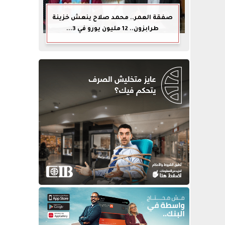
صفقة العمر.. محمد صلاح ينعش خزينة
طرابزون.. 12 مليون يورو في 3...