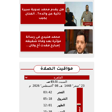
هل يقدم محمد عدوية سيرة
ذاتية عن والده؟.. الفنان
يجيب
محمد هنيدي فى رسالة
مؤثرة بعد وفاة شقيقه:
إمبارح فقدت أخ وكان...
مواقيت الصلاة
السبت
03:31 صـ
23
صفر
1448 هـ
08
أغسطس
2026 م
الفجر
03:42
الشروق
05:18
الظهر
12:01
مصر
العصر
15:38