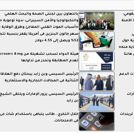
لقومي:
بالتعاون بين لجنتى الصحة والبحث العلمي
الآمنة
والتكنولوجيا والأمن السيبرانى: ندوة توعوية ح
«أسباب الموت القلبي المفاجئ وطرق الوقاية 
ي
سعر جالون البنزين فى أمريكا يقفز بنسبة تتجا
ية حول
52% ويصل إلى 4.55 دولار
ية منه»
هانتا
هيئة الدواء تسحب تشغيلة من rc 8 mg
لعدم المطابقة وتحذر من تداولها
ت الدعم
الرئيس السيسى وبن زايد يبحثان دفع العلاقا
الثنائية فى المجالات التجارية والاستثمارية
رات
الرئيس السيسى يزور الإمارات ويلتقى الشيخ
بن زايد
دث تريندات
خلال التخرج.. طالب يتباهى باستخدام شات جى 
فى الامتحانات.