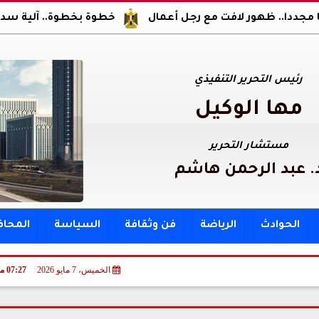
ظهور لافت مع رجل أعمال
خطوة بخطوة.. آلية سداد مقدم و
رئيس التحرير التنفيذي
مها الوكيل
مستشار التحرير
. عبد الرحمن هاشم
الحوادث
الرياضة
فن وثقافة
السياسة
المحا
الخميس، 7 مايو 2026
07:27 مـ