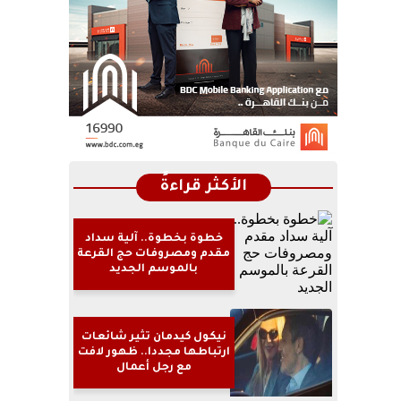
الأكثر قراءةً
خطوة بخطوة.. آلية سداد
مقدم ومصروفات حج القرعة
بالموسم الجديد
نيكول كيدمان تثير شائعات
ارتباطها مجددا.. ظهور لافت
مع رجل أعمال