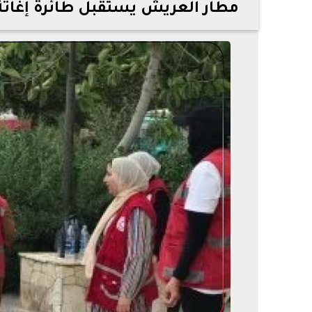
مطار العريش يستقبل طائرة إغاثة إماراتية لغزة تح