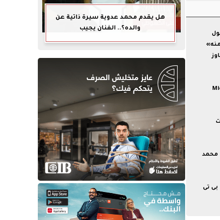
هل يقدم محمد عدوية سيرة ذاتية عن
والده؟.. الفنان يجيب
ول
منه»
وز
Microse
ت
 محمد
بى تى