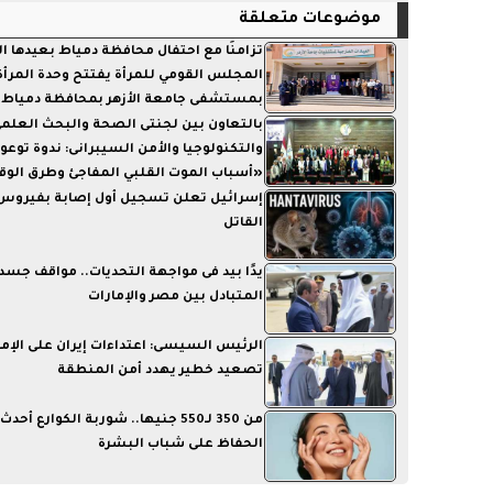
موضوعات متعلقة
تزامنًا مع احتفال محافظة دمياط بعيدها ا
المجلس القومي للمرأة يفتتح وحدة المرأة 
بمستشفى جامعة الأزهر بمحافظة دمياط
بالتعاون بين لجنتى الصحة والبحث العلم
والتكنولوجيا والأمن السيبرانى: ندوة توعو
«أسباب الموت القلبي المفاجئ وطرق الوقا
إسرائيل تعلن تسجيل أول إصابة بفيروس 
القاتل
يدًا بيد فى مواجهة التحديات.. مواقف جسد
المتبادل بين مصر والإمارات
الرئيس السيسى: اعتداءات إيران على الإما
تصعيد خطير يهدد أمن المنطقة
من 350 لـ550 جنيها.. شوربة الكوارع أح
الحفاظ على شباب البشرة