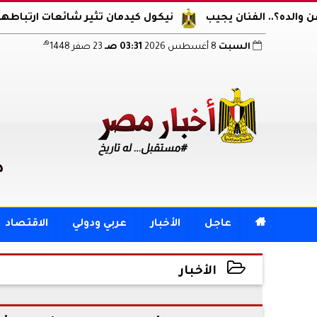
 الفنان يجيب
نيكول كيدمان تثير شائعات ارتباطها مجددا.. 
هـ
السبت
8 أغسطس 2026
03:31 صـ
23 صفر 1448
د

عاجل
الأخبار
عربي ودولي
الاقتصاد
الأخبار
2026-05-07 19:27:29