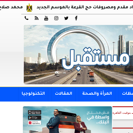
مصروفات حج القرعة بالموسم الجديد
محمد صلاح يوقع عقود 






فظات
المرأة والصحة
المقالات
التكنولوجيا
بتوقيت القاهرة