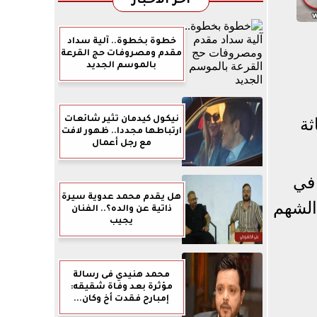
آخر الأخبار
خطوة بخطوة.. آلية سداد
مقدم ومصروفات حج القرعة
بالموسم الجديد
نيكول كيدمان تثير شائعات
ثة
ارتباطها مجددا.. ظهور لافت
مع رجل أعمال
للأشقاء في
هل يقدم محمد عدوية سيرة
الشهم
ذاتية عن والده؟.. الفنان
يجيب
محمد هنيدي فى رسالة
مؤثرة بعد وفاة شقيقه:
إمبارح فقدت أخ وكان...