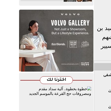
يد بن
شهم
يير
تشفى
اخترنا لك
ت
ت