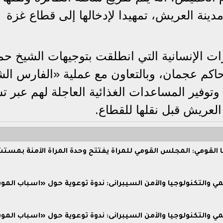
ينة العريش، تمهيدا لإدخالها إلى قطاع غزة
ات الإنسانية التي انطلقت بتوجيهات الشيخ حم
اكم عجمان، وبالتعاون مع عملية «الفارس ال
توفير المساعدات الغذائية العاجلة لهم عبر تس
لعريش قبل نقلها للقطاع.
ا القومي: المجلس القومي للمرأة يفتتح وحدة المرأة الآمنة بمس
مي والتكنولوجيا والأمن السيبرانى: ندوة توعوية حول «أسباب المو
مي والتكنولوجيا والأمن السيبرانى: ندوة توعوية حول «أسباب المو