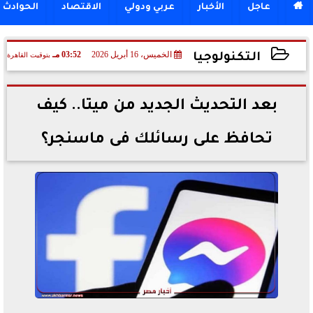

عاجل
الأخبار
عربي ودولي
الاقتصاد
الحوادث
الخميس، 16 أبريل 2026
03:52 مـ
بتوقيت القاهرة
التكنولوجيا
2026-04-16 15:52:32
بعد التحديث الجديد من ميتا.. كيف
تحافظ على رسائلك فى ماسنجر؟