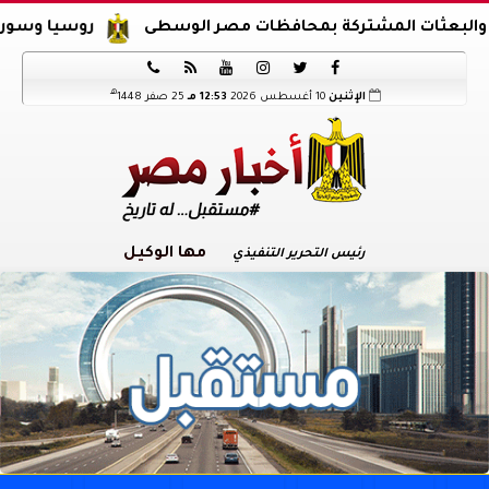
ثات المشتركة بمحافظات مصر الوسطى
روسيا وسوريا تتفقان






هـ
الإثنين
10 أغسطس 2026
12:53 مـ
25 صفر 1448
مها الوكيل
رئيس التحرير التنفيذي