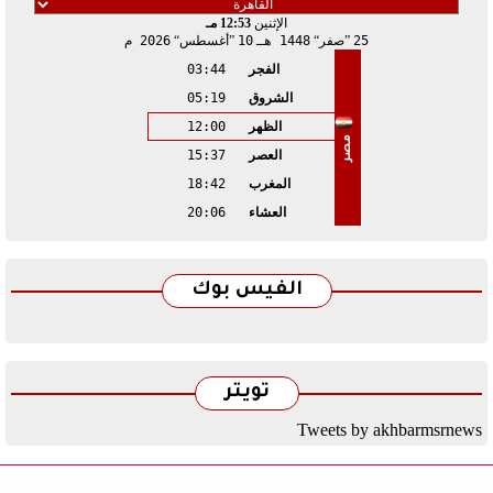
الإثنين
12:53 مـ
25
صفر
1448 هـ
10
أغسطس
2026 م
الفجر
03:44
الشروق
05:19
الظهر
12:00
مصر
العصر
15:37
المغرب
18:42
العشاء
20:06
الفيس بوك
تويتر
Tweets by akhbarmsrnews