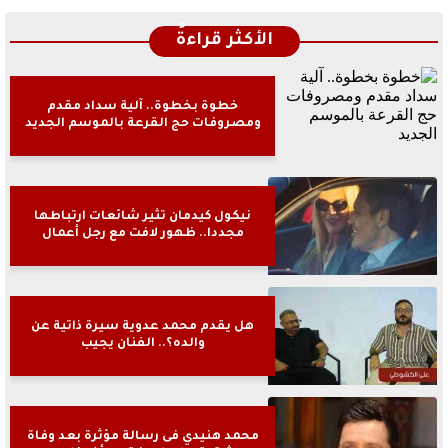
الأكثر قراءةً
خطوة بخطوة.. آلية سداد مقدم
ومصروفات حج القرعة بالموسم الجديد
نيكول كيدمان تثير شائعات ارتباطها
مجددا.. ظهور لافت مع رجل أعمال
هل يقدم محمد عدوية سيرة ذاتية عن
والده؟.. الفنان يجيب
محمد هنيدي فى رسالة مؤثرة بعد وفاة