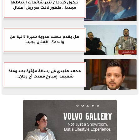
نيكول كيدمان تثير شائعات ارتباطها
مجددا.. ظهور لافت مع رجل أعمال
هل يقدم محمد عدوية سيرة ذاتية عن
والده؟.. الفنان يجيب
محمد هنيدي فى رسالة مؤثرة بعد وفاة
شقيقه: إمبارح فقدت أخ وكان...