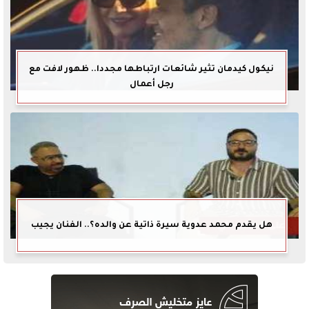
نيكول كيدمان تثير شائعات ارتباطها مجددا.. ظهور لافت مع
رجل أعمال
هل يقدم محمد عدوية سيرة ذاتية عن والده؟.. الفنان يجيب