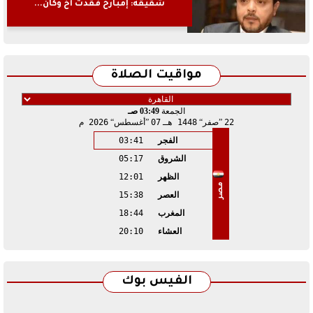
شقيقه: إمبارح فقدت أخ وكان...
مواقيت الصلاة
الجمعة
03:49 صـ
22
صفر
1448 هـ
07
أغسطس
2026 م
الفجر
03:41
الشروق
05:17
الظهر
12:01
مصر
العصر
15:38
المغرب
18:44
العشاء
20:10
الفيس بوك