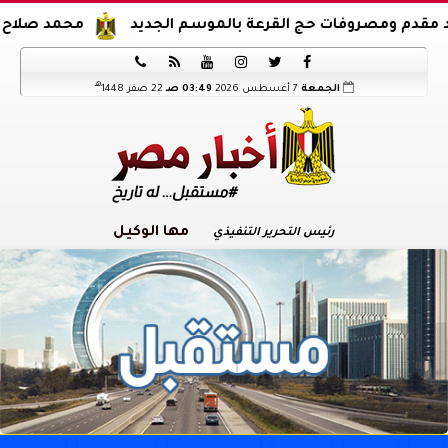
مصروفات حج القرعة بالموسم الجديد
محمد صلاح يوقع عقود 






هـ
الجمعة
7 أغسطس 2026
03:49 صـ
22 صفر 1448
مها الوكيل
رئيس التحرير التنفيذي