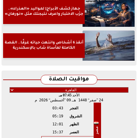
جهاز كشف الأبراج| لمواليد «العذراء»..
جرّب الاختبار واعرف نتيجتك مثل «نورهان»
أنقذ 6 أشخاص وانتهت حياته غرقًا.. القصة
الكاملة لمأساة شاب بالإسكندرية
مواقيت الصلاة
الأحد
07:45 مـ
24
صفر
1448 هـ
09
أغسطس
2026 م
الفجر
03:43
الشروق
05:19
الظهر
12:01
مصر
العصر
15:37