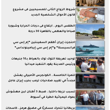
شروط الزواج الثانى للمسيحيين فى مشروع
قانون الأحوال الشخصية الجديد
الطقس اليوم.. ارتفاع فى درجات الحرارة وشبورة
صباحا والعظمى بالقاهرة 30 درجة
احتجزت إيران أطقم السفينتين ”إم إس سي
فرانسيسكا” و”إم إس سي إيبامينونداس”
توحيد تعريفة التوك توك بالعياط بـ10 جنيهات
ورئيس المدينة يقود التنفيذ ميدانيا
للمرة الخامسة.. الكونجرس الأميركي يفشل
مجدداً في تقييد صلاحيات ترمب بحرب إيران عاجل
تسبب نزيفا داخليا.. ضبط 3 أطنان لبن مغشوش
بمواد كيميائية خطرة في أسيوط
بريطانيا تتحرك عسكريًا في مضيق هرمز.. كاسحات