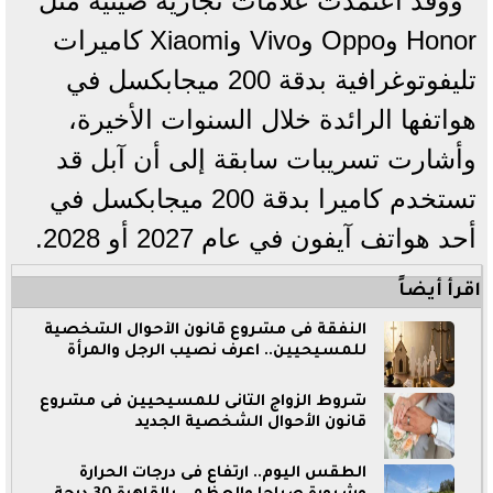
ووقد اعتمدت علامات تجارية صينية مثل
Honor وOppo وVivo وXiaomi كاميرات
تليفوتوغرافية بدقة 200 ميجابكسل في
هواتفها الرائدة خلال السنوات الأخيرة،
وأشارت تسريبات سابقة إلى أن آبل قد
تستخدم كاميرا بدقة 200 ميجابكسل في
أحد هواتف آيفون في عام 2027 أو 2028.
اقرأ أيضاً
النفقة فى مشروع قانون الأحوال الشخصية
للمسيحيين.. اعرف نصيب الرجل والمرأة
شروط الزواج الثانى للمسيحيين فى مشروع
قانون الأحوال الشخصية الجديد
الطقس اليوم.. ارتفاع فى درجات الحرارة