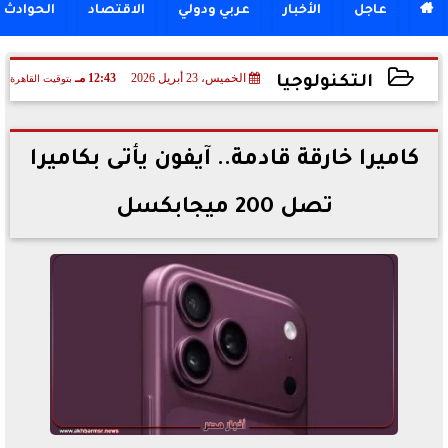

عاجل
الأخبار
عربي ودولي
الاقتصاد
الحوادث
الخميس، 23 أبريل 2026
12:43 مـ
بتوقيت القاهرة
التكنولوجيا
2026-04-23 12:43:29
كاميرا خارقة قادمة.. آيفون يأتى بكاميرا
تصل 200 ميجابكسل