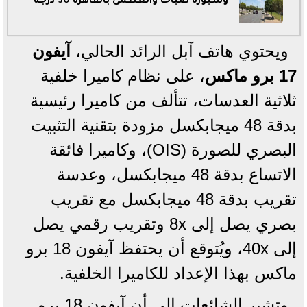
وشبورة صباحا والعظمى بالقاهرة 30 درجة
ويحتوي هاتف آبل الرائد الحالي،
آيفون
17 برو ماكس
، على نظام كاميرا خلفية
ثلاثية العدسات، تتألف من كاميرا رئيسية
بدقة 48 ميجابكسل مزودة بتقنية التثبيت
البصري للصورة (OIS)، وكاميرا فائقة
الاتساع بدقة 48 ميجابكسل، وعدسة
تقريب بدقة 48 ميجابكسل مع تقريب
بصري يصل إلى 8x وتقريب رقمي يصل
إلى 40x، ويُتوقع أن يحتفظ آيفون 18 برو
ماكس بهذا الإعداد للكاميرا الخلفية.
وتشير الشائعات إلى أن آيفون 18 برو