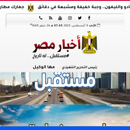
ن.. وجبة خفيفة ومشبعة في دقائق
جمارك مطار القاهرة تضبط 3 محاولات تهريب كمية من الماريجوانا و






هـ
الأحد
9 أغسطس 2026
07:45 مـ
24 صفر 1448
مها الوكيل
رئيس التحرير التنفيذي