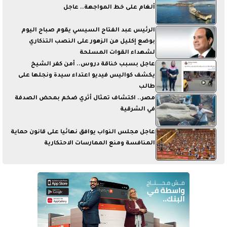
ألغام على خط المواجهة.. عاجل
الرئيس عبد الفتاح السيسي يقوم صباح اليوم
بوضع إكليل من الزهور على النصب التذكاري
لشهداء القوات المسلحة
عاجل بسبب خناقة دروس.. أمن كفر الشيخ
يكشف كواليس فيديو اعتداء سيدة ونجلها على
طالب
مصر.. اكتشاف تمثال أثري ضخم بمحض الصدفة
في الشرقية
عاجل مجلس النواب يوافق نهائيا على قانون حماية
المنافسة ومنع الممارسات الاحتكارية