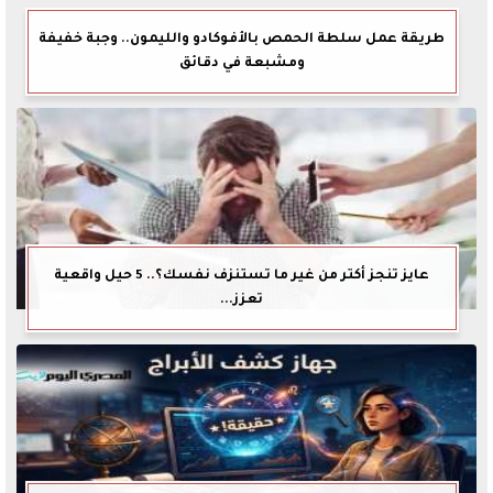
طريقة عمل سلطة الحمص بالأفوكادو والليمون.. وجبة خفيفة
ومشبعة في دقائق
عايز تنجز أكتر من غير ما تستنزف نفسك؟.. 5 حيل واقعية
تعزز...