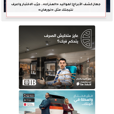
جهاز كشف الأبراج| لمواليد «العذراء».. جرّب الاختبار واعرف
نتيجتك مثل «نورهان»