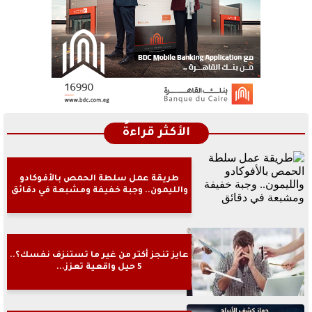
الأكثر قراءةً
طريقة عمل سلطة الحمص بالأفوكادو
والليمون.. وجبة خفيفة ومشبعة في دقائق
عايز تنجز أكتر من غير ما تستنزف نفسك؟..
5 حيل واقعية تعزز...