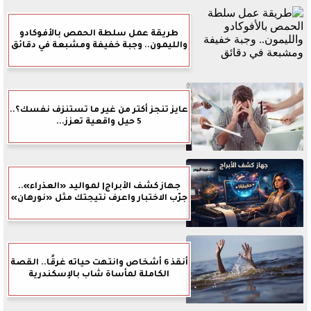
طريقة عمل سلطة الحمص بالأفوكادو
والليمون.. وجبة خفيفة ومشبعة في دقائق
عايز تنجز أكتر من غير ما تستنزف نفسك؟..
5 حيل واقعية تعزز...
جهاز كشف الأبراج| لمواليد «العذراء»..
جرّب الاختبار واعرف نتيجتك مثل «نورهان»
أنقذ 6 أشخاص وانتهت حياته غرقًا.. القصة
الكاملة لمأساة شاب بالإسكندرية