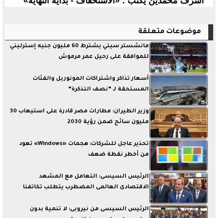
أشرف محمدين يكتب : «الاستخفاف - بداية النهاية»
موضوعات متعلقة
مانشستر سيتي يشترط 60 مليون جنيه إسترليني
للموافقة على رحيل عمر مرموش
أسعار تذاكر واشتراكات المونوريل والفئات
المستحقة لـ ”نصف التذكرة”
وزير الطيران: مطارات مصر قادرة على استيعاب 30
مليون سائح ضمن رؤية 2030
تحذير عاجل للشركات: هجمات «Windows» تعود
من أخطر نقطة ضعف
الرئيس السيسى: التعامل مع المشهد
الاقتصادى العالمى المضطرب يتطلب تكاتفنا
الرئيس السيسى من نيروبى: لا تنمية بدون