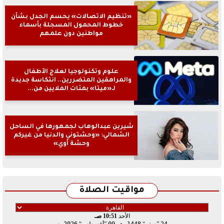
«تنظيم الاتصالات» يحسم الجدل بشأن
خطوط المحمول المسجلة بأسماء
مواطنين دون علمهم
علوم وتكنولوجيا لعلاج الأطفال
والمراهقين المتضررين.. انتكاسة جديدة
لـ«ميتا» بمئات الملايين من...
شيرين عبدالوهاب لجمهورها في الساحل
الشمالي: «وحشتوني والدنيا من غيركم
وحشة أوي»
مواقيت الصلاة
الأحد
10:51 صـ