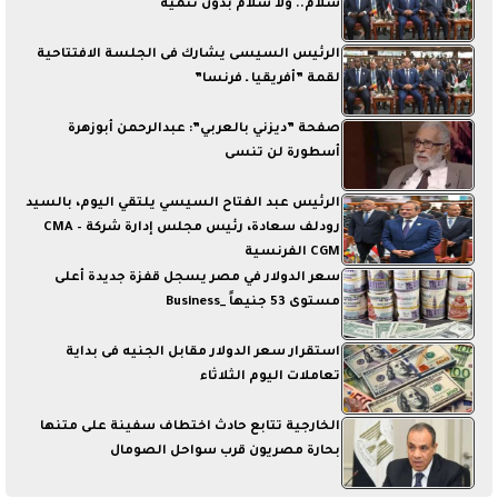
سلام.. ولا سلام بدون تنمية
الرئيس السيسى يشارك فى الجلسة الافتتاحية
لقمة ”أفريقيا ـ فرنسا”
صفحة ”ديزني بالعربي”: عبدالرحمن أبوزهرة
أسطورة لن تنسى
الرئيس عبد الفتاح السيسي يلتقي اليوم، بالسيد
رودلف سعادة، رئيس مجلس إدارة شركة CMA –
CGM الفرنسية
سعر الدولار في مصر يسجل قفزة جديدة أعلى
مستوى 53 جنيهاً _Business
استقرار سعر الدولار مقابل الجنيه فى بداية
تعاملات اليوم الثلاثاء
الخارجية تتابع حادث اختطاف سفينة على متنها
بحارة مصريون قرب سواحل الصومال