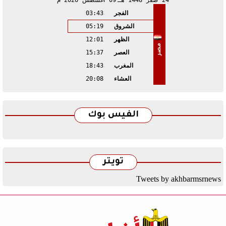
24
صفر
1448 هـ
09
أغسطس
2026 م
الفجر
03:43
الشروق
05:19
الظهر
12:01
مصر
العصر
15:37
المغرب
18:43
العشاء
20:08
الفيس بوك
تويتر
Tweets by akhbarmsrnews