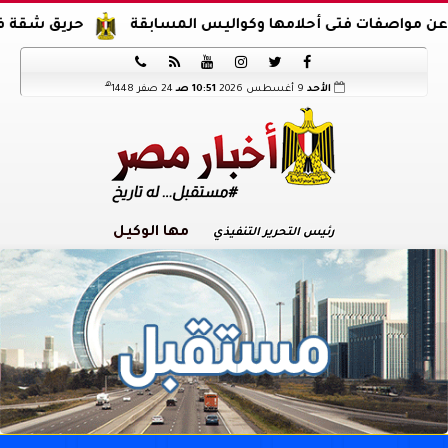
 فتى أحلامها وكواليس المسابقة
حريق شقة في الدرب الأ






هـ
الأحد
9 أغسطس 2026
10:51 صـ
24 صفر 1448
مها الوكيل
رئيس التحرير التنفيذي