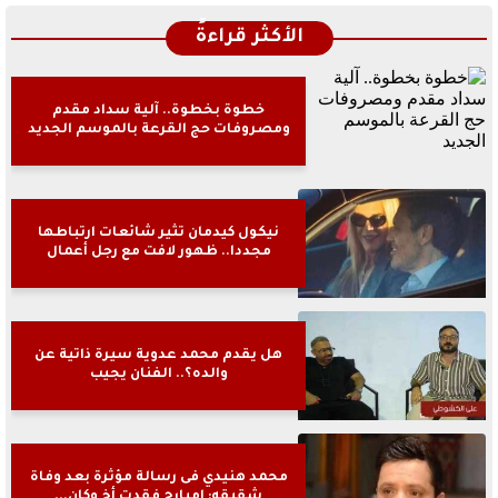
الأكثر قراءةً
خطوة بخطوة.. آلية سداد مقدم
ومصروفات حج القرعة بالموسم الجديد
نيكول كيدمان تثير شائعات ارتباطها
مجددا.. ظهور لافت مع رجل أعمال
هل يقدم محمد عدوية سيرة ذاتية عن
والده؟.. الفنان يجيب
محمد هنيدي فى رسالة مؤثرة بعد وفاة
شقيقه: إمبارح فقدت أخ وكان...