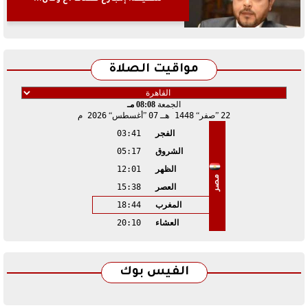
مواقيت الصلاة
الجمعة
08:08 مـ
22
صفر
1448 هـ
07
أغسطس
2026 م
الفجر
03:41
الشروق
05:17
الظهر
12:01
مصر
العصر
15:38
المغرب
18:44
العشاء
20:10
الفيس بوك