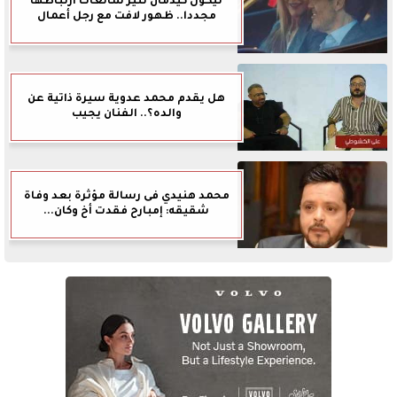
نيكول كيدمان تثير شائعات ارتباطها
مجددا.. ظهور لافت مع رجل أعمال
هل يقدم محمد عدوية سيرة ذاتية عن
والده؟.. الفنان يجيب
محمد هنيدي فى رسالة مؤثرة بعد وفاة
شقيقه: إمبارح فقدت أخ وكان...