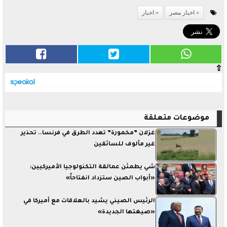
اخبار مصر
اخبار
⇧
موضوعات متعلقة
غزلان ”مخمورة” تهدد الطرق في فرنسا.. تحذير
غير مألوف للسائقين
شي يطمئن عمالقة التكنولوجيا الأميركيين:
«أبواب الصين ستزداد انفتاحاً»
الرئيس الصيني يشيد بالعلاقات مع أميركا في
«صيغتها الجديدة»