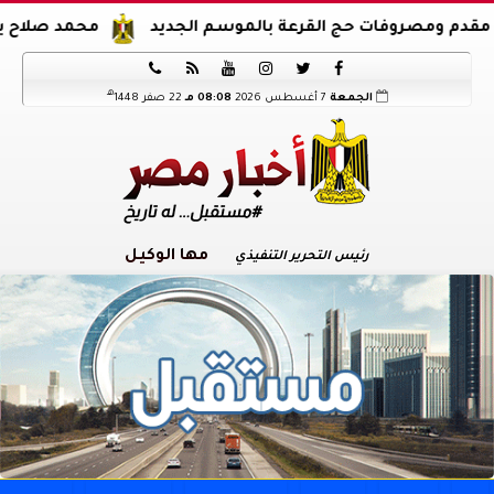
وفات حج القرعة بالموسم الجديد
محمد صلاح يوقع عقود انت






هـ
الجمعة
7 أغسطس 2026
08:08 مـ
22 صفر 1448
مها الوكيل
رئيس التحرير التنفيذي