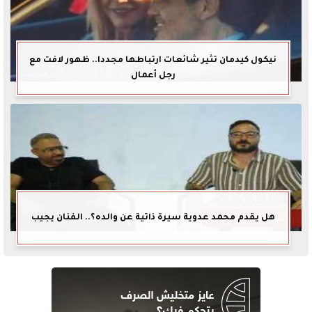
نيكول كيدمان تثير شائعات ارتباطها مجددا.. ظهور لافت مع
رجل أعمال
هل يقدم محمد عدوية سيرة ذاتية عن والده؟.. الفنان يجيب