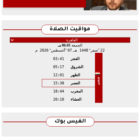
مواقيت الصلاة
الجمعة
06:01 مـ
22
صفر
1448 هـ
07
أغسطس
2026 م
الفجر
03:41
الشروق
05:17
الظهر
12:01
مصر
العصر
15:38
المغرب
18:44
العشاء
20:10
الفيس بوك