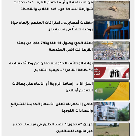
من «بندقية الرش» لـ«ماء النار».. كيف تحولت
شوارعنا لساحة حرب ضد الكلاب والقطط؟
«فقدت أعصابى».. اعترافات المتهم بإنهاء حياة
زوجته طعنًا فى مدينة بدر
بعثة الحج: وصول 14 ألفا و793 حاجا من بعثة
القرعة للأراضى المقدسة
بوابة الوظائف الحكومية تعلن عن وظائف قيادية
بـ”نظافة القاهرة”.. كيفية التقديم
الحق الآن.. إضافة الزوجة أو الأبناء على بطاقات
التموين أونلاين
عاجل | الكهرباء تعلن الأسعار الجديدة للشرائح
والعدادات الكودية
غزلان ”مخمورة” تهدد الطرق في فرنسا.. تحذير
غير مألوف للسائقين