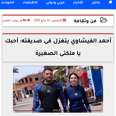

عاجل
الأخبار
عربي ودولي
الاقتصاد
الحوادث
الخميس، 14 مايو 2026
06:48 مـ
بتوقيت القاهرة
فن وثقافة
2026-05-14 18:48:22
أحمد الفيشاوي يتغزل فى صديقته: أحبك
يا ملكتى الصغيرة