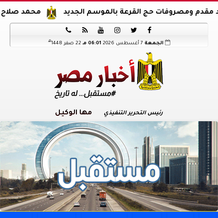
روفات حج القرعة بالموسم الجديد
محمد صلاح يوقع عقود ان






هـ
الجمعة
7 أغسطس 2026
06:01 مـ
22 صفر 1448
مها الوكيل
رئيس التحرير التنفيذي