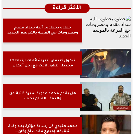
الأكثر قراءةً
خطوة بخطوة.. آلية سداد مقدم
ومصروفات حج القرعة بالموسم الجديد
نيكول كيدمان تثير شائعات ارتباطها
مجددا.. ظهور لافت مع رجل أعمال
هل يقدم محمد عدوية سيرة ذاتية عن
والده؟.. الفنان يجيب
محمد هنيدي فى رسالة مؤثرة بعد وفاة
شقيقه: إمبارح فقدت أخ وكان...