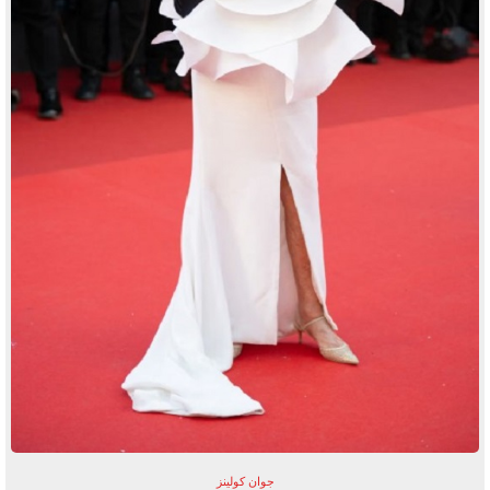
جوان كولينز