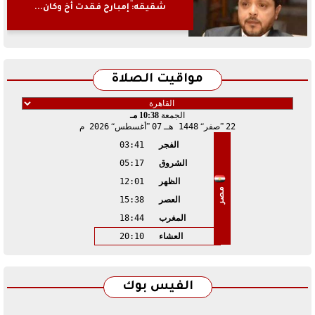
شقيقه: إمبارح فقدت أخ وكان...
مواقيت الصلاة
الجمعة
10:38 مـ
22
صفر
1448 هـ
07
أغسطس
2026 م
الفجر
03:41
الشروق
05:17
الظهر
12:01
مصر
العصر
15:38
المغرب
18:44
العشاء
20:10
الفيس بوك