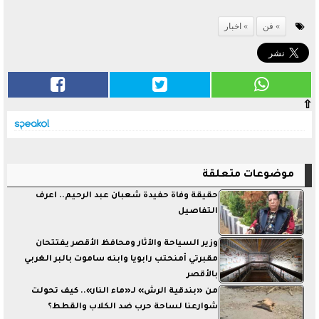
فن
اخبار
⇧
موضوعات متعلقة
حقيقة وفاة حفيدة شعبان عبد الرحيم.. اعرف
التفاصيل
وزير السياحة والآثار ومحافظ الأقصر يفتتحان
مقبرتي أمنحتب رابويا وابنه ساموت بالبر الغربي
بالأقصر
من «بندقية الرش» لـ«ماء النار».. كيف تحولت
شوارعنا لساحة حرب ضد الكلاب والقطط؟