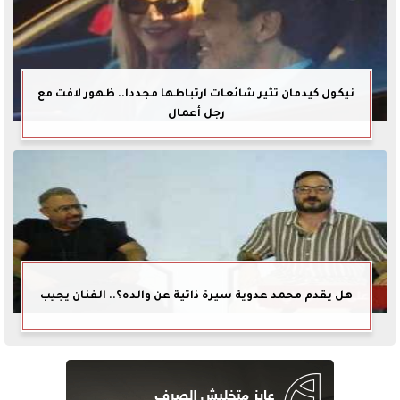
نيكول كيدمان تثير شائعات ارتباطها مجددا.. ظهور لافت مع
رجل أعمال
هل يقدم محمد عدوية سيرة ذاتية عن والده؟.. الفنان يجيب