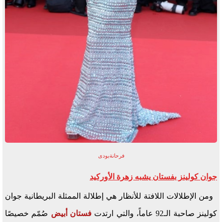
فرحانةبودى
جوان كولينز بفستان يشبه زهرة الأوركيد
ومن الإطلالات اللافتة للأنظار هي إطلالة الممثلة البريطانية جوان
كولينز صاحبة الـ92 عاماً، والتي ارتدت
فستان أبيض
صُمّم خصيصًا