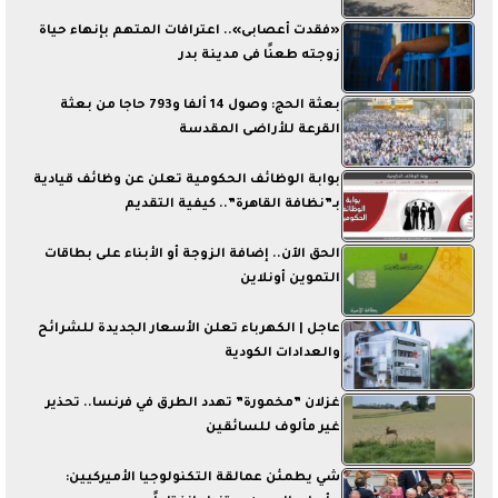
«فقدت أعصابى».. اعترافات المتهم بإنهاء حياة
زوجته طعنًا فى مدينة بدر
بعثة الحج: وصول 14 ألفا و793 حاجا من بعثة
القرعة للأراضى المقدسة
بوابة الوظائف الحكومية تعلن عن وظائف قيادية
بـ”نظافة القاهرة”.. كيفية التقديم
الحق الآن.. إضافة الزوجة أو الأبناء على بطاقات
التموين أونلاين
عاجل | الكهرباء تعلن الأسعار الجديدة للشرائح
والعدادات الكودية
غزلان ”مخمورة” تهدد الطرق في فرنسا.. تحذير
غير مألوف للسائقين
شي يطمئن عمالقة التكنولوجيا الأميركيين: