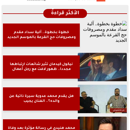
الأكثر قراءةً
خطوة بخطوة.. آلية سداد مقدم
ومصروفات حج القرعة بالموسم الجديد
نيكول كيدمان تثير شائعات ارتباطها
مجددا.. ظهور لافت مع رجل أعمال
هل يقدم محمد عدوية سيرة ذاتية عن
والده؟.. الفنان يجيب
محمد هنيدي فى رسالة مؤثرة بعد وفاة