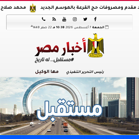
ت حج القرعة بالموسم الجديد
محمد صلاح يوقع عقود انتقال






هـ
الجمعة
7 أغسطس 2026
10:38 مـ
22 صفر 1448
مها الوكيل
رئيس التحرير التنفيذي