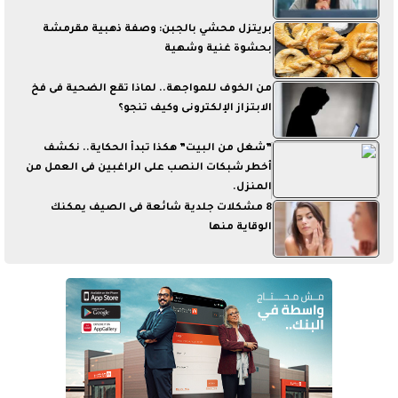
بريتزل محشي بالجبن: وصفة ذهبية مقرمشة
بحشوة غنية وشهية
من الخوف للمواجهة.. لماذا تقع الضحية فى فخ
الابتزاز الإلكترونى وكيف تنجو؟
”شغل من البيت” هكذا تبدأ الحكاية.. نكشف
أخطر شبكات النصب على الراغبين فى العمل من
المنزل.
8 مشكلات جلدية شائعة فى الصيف يمكنك
الوقاية منها