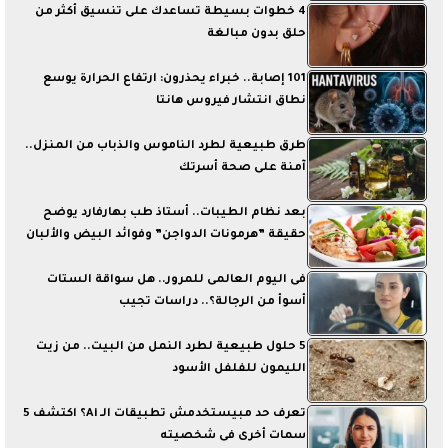
4 خطوات بسيطة تساعدك على تنسيق أكثر من
حلق بدون مبالغة
101 إصابة.. خبراء يحذرون: ارتفاع الحرارة يوسع
نطاق انتشار فيروس هانتا
طرق طبيعية لطرد الناموس والذباب من المنزل..
آمنة على صحة أسرتك
بعد نظام الطيبات.. أستاذ طب بهارفارد يوضح
حقيقة ”هرمونات الدواجن” وفوائد البيض والألبان
فى اليوم العالمى للمرور.. هل سواقة الستات
أسوأ من الرجالة؟.. دراسات تجيب
5 حلول طبيعية لطرد النمل من البيت.. من زيت
الليمون للفلفل الأسود
تعرف حد مبيستخدمش تطبيقات الـ Ai؟ اكتشف 5
سمات أخرى فى شخصيته