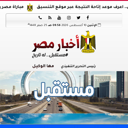
د إتاحة النتيجة عبر موقع التنسيق
مباراة مصر والدنمارك.. 






هـ
الإثنين
10 أغسطس 2026
09:56 صـ
25 صفر 1448
مها الوكيل
رئيس التحرير التنفيذي