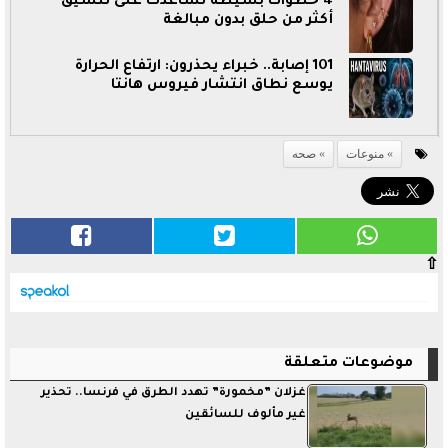
4 خطوات بسيطة تساعدك على تنسيق
أكثر من حلق بدون مبالغة
101 إصابة.. خبراء يحذرون: ارتفاع الحرارة
يوسع نطاق انتشار فيروس هانتا
منوعات
صحه
⇧
موضوعات متعلقة
غزلان ”مخمورة” تهدد الطرق في فرنسا.. تحذير
غير مألوف للسائقين